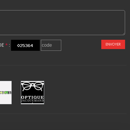
DE
*
:
ENVOYER