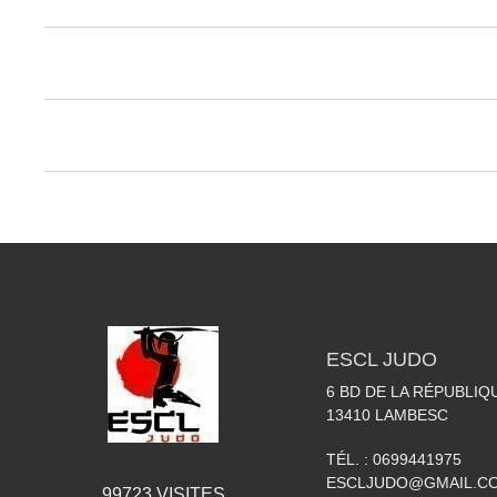
ESCL JUDO
6 BD DE LA RÉPUBLIQ
13410
LAMBESC
TÉL. :
0699441975
ESCLJUDO@GMAIL.C
99723
VISITES