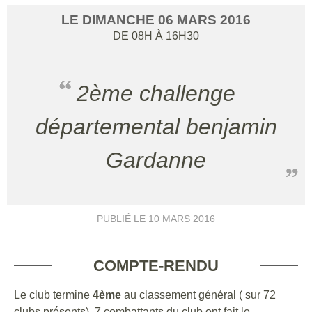
LE
DIMANCHE
06
MARS
2016
DE 08H À 16H30
2ème challenge
départemental benjamin
Gardanne
PUBLIÉ LE
10 MARS 2016
COMPTE-RENDU
Le club termine
4ème
au classement général ( sur 72
clubs présents). 7 combattants du club ont fait le