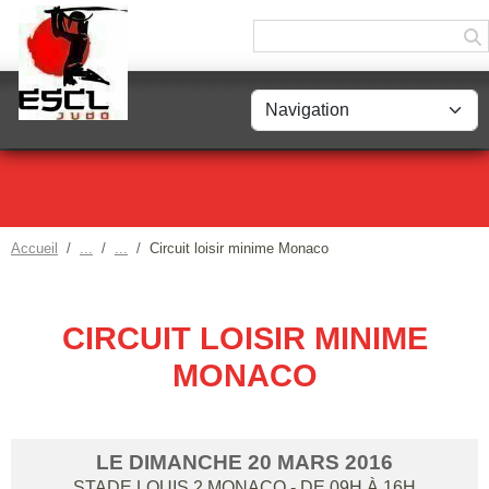
Panneau de gestion des cookies
Accueil
Circuit loisir minime Monaco
CIRCUIT LOISIR MINIME
MONACO
LE
DIMANCHE
20
MARS
2016
STADE LOUIS 2
MONACO
- DE 09H À 16H