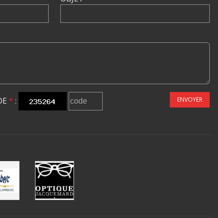
DE
*
:
ENVOYER