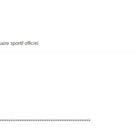
re sportif officiel
************************************