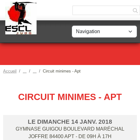
Panneau de gestion des cookies
Accueil
Circuit minimes - Apt
CIRCUIT MINIMES - APT
LE
DIMANCHE
14
JANV.
2018
GYMNASE GUIGOU BOULEVARD MARÉCHAL
JOFFRE
84400
APT
- DE 09H À 17H