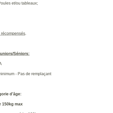
ules et/ou tableaux;
s récompensés
.
uniors/Séniors:
A
 minimum - Pas de remplaçant
orie d'âge:
er
150kg max