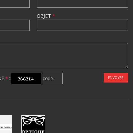
OBJET
*
DE
*
:
ENVOYER