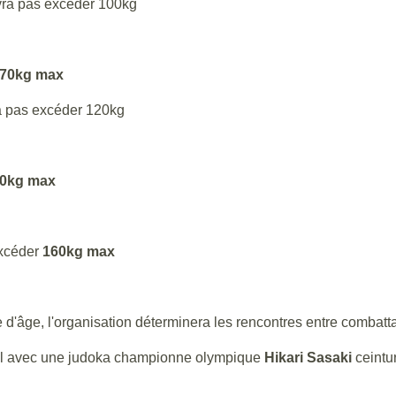
vra pas excéder 100kg
70kg max
ra pas excéder 120kg
0kg max
excéder
160kg max
d'âge, l'organisation déterminera les rencontres entre combatta
nel avec une judoka championne olympique
Hikari Sasaki
ceintu