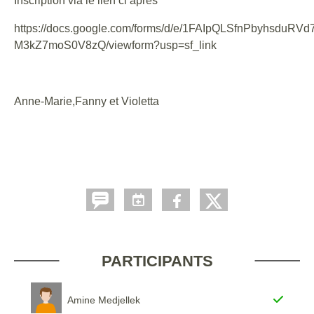
Inscription via le lien ci après
https://docs.google.com/forms/d/e/1FAIpQLSfnPbyhsdu
M3kZ7moS0V8zQ/viewform?usp=sf_link
Anne-Marie,Fanny et Violetta
PARTICIPANTS
Amine Medjellek