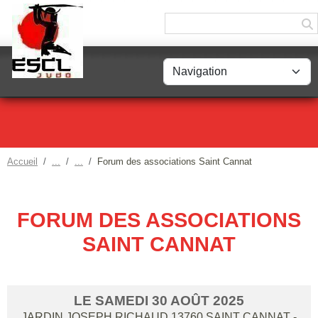
Panneau de gestion des cookies
Accueil
Forum des associations Saint Cannat
FORUM DES ASSOCIATIONS
SAINT CANNAT
LE
SAMEDI
30
AOÛT
2025
JARDIN JOSEPH RICHAUD
13760
SAINT CANNAT
-