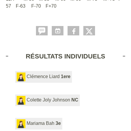
57 F-63 F-70 F+70
RÉSULTATS INDIVIDUELS
Clémence Liard
1ere
Colette Joly Johnson
NC
Mariama Bah
3e