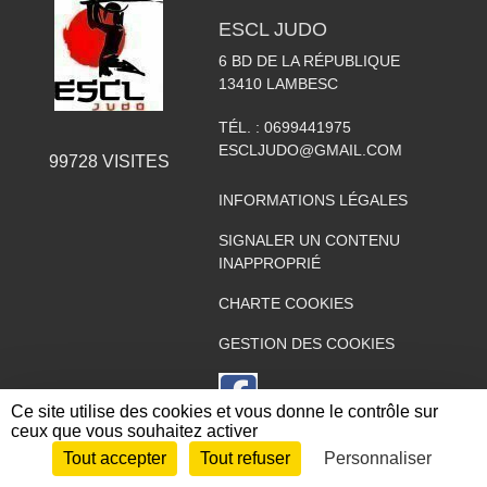
ESCL JUDO
6 BD DE LA RÉPUBLIQUE
13410
LAMBESC
TÉL. :
0699441975
ESCLJUDO@GMAIL.COM
99728
VISITES
INFORMATIONS LÉGALES
SIGNALER UN CONTENU
INAPPROPRIÉ
CHARTE COOKIES
GESTION DES COOKIES
Ce site utilise des cookies et vous donne le contrôle sur
ceux que vous souhaitez activer
Tout accepter
Tout refuser
Personnaliser
Envie de participer ?
CONNEXION
NOUS CONTACTER