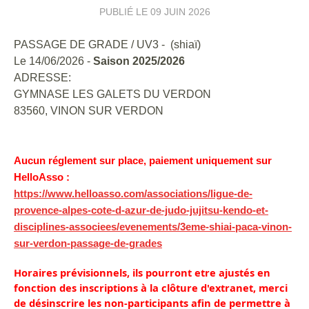
PUBLIÉ LE
09 JUIN 2026
PASSAGE DE GRADE / UV3 - (shiaï)
Le 14/06/2026 -
Saison 2025/2026
ADRESSE:
GYMNASE LES GALETS DU VERDON
83560, VINON SUR VERDON
Aucun réglement sur place, paiement uniquement sur
HelloAsso :
https://www.helloasso.com/associations/ligue-de-
provence-alpes-cote-d-azur-de-judo-jujitsu-kendo-et-
disciplines-associees/evenements/3eme-shiai-paca-vinon-
sur-verdon-passage-de-grades
Horaires prévisionnels, ils pourront etre ajustés en
fonction des inscriptions à la clôture d'extranet, merci
de désinscrire les non-participants afin de permettre à