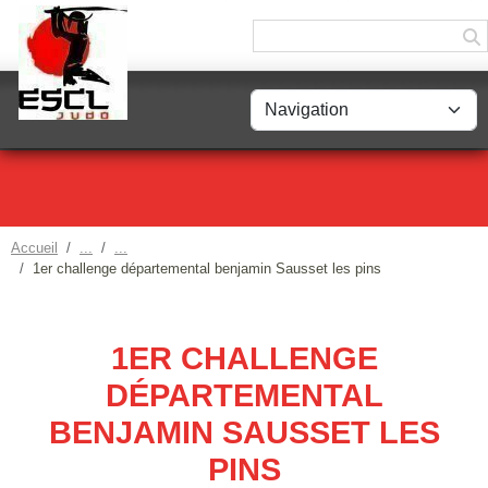
Panneau de gestion des cookies
Accueil
1er challenge départemental benjamin Sausset les pins
1ER CHALLENGE
DÉPARTEMENTAL
BENJAMIN SAUSSET LES
PINS