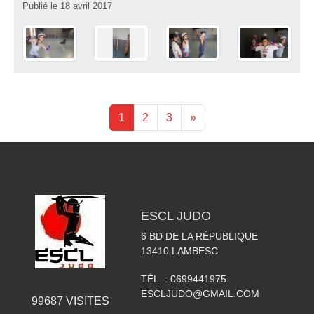
Publié le
18 avril 2017
1
2
3
»
ESCL JUDO
6 BD DE LA RÉPUBLIQUE
13410
LAMBESC
TÉL. :
0699441975
ESCLJUDO@GMAIL.COM
99687
VISITES